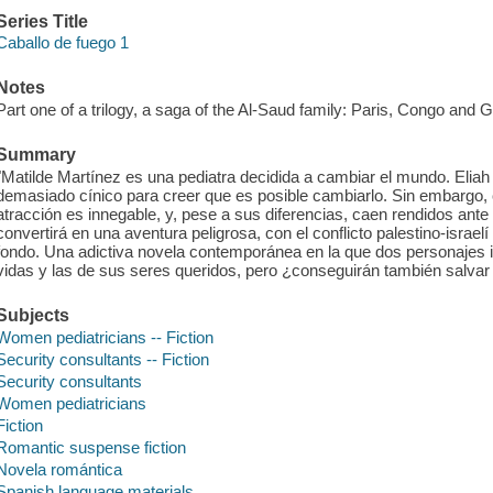
Series Title
Caballo de fuego 1
Notes
Part one of a trilogy, a saga of the Al-Saud family: Paris, Congo and 
Summary
"Matilde Martínez es una pediatra decidida a cambiar el mundo. Eliah
demasiado cínico para creer que es posible cambiarlo. Sin embargo, 
atracción es innegable, y, pese a sus diferencias, caen rendidos ant
convertirá en una aventura peligrosa, con el conflicto palestino-isra
fondo. Una adictiva novela contemporánea en la que dos personajes i
vidas y las de sus seres queridos, pero ¿conseguirán también salva
Subjects
Women pediatricians -- Fiction
Security consultants -- Fiction
Security consultants
Women pediatricians
Fiction
Romantic suspense fiction
Novela romántica
Spanish language materials