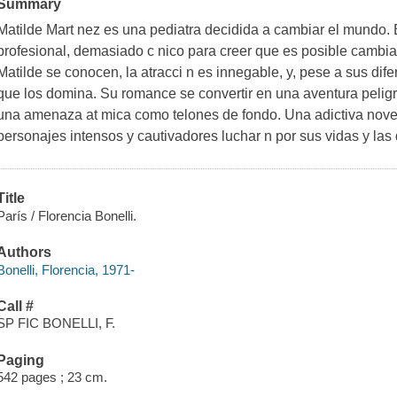
Summary
Matilde Mart nez es una pediatra decidida a cambiar el mundo.
profesional, demasiado c nico para creer que es posible cambia
Matilde se conocen, la atracci n es innegable, y, pese a sus dife
que los domina. Su romance se convertir en una aventura peligros
una amenaza at mica como telones de fondo. Una adictiva nove
personajes intensos y cautivadores luchar n por sus vidas y las
Title
París / Florencia Bonelli.
Authors
Bonelli, Florencia, 1971-
Call #
SP FIC BONELLI, F.
Paging
542 pages ; 23 cm.