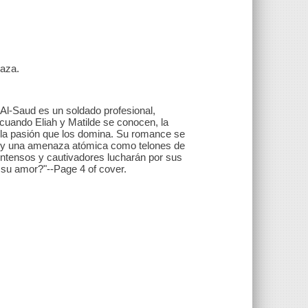
Gaza.
 Al-Saud es un soldado profesional,
cuando Eliah y Matilde se conocen, la
e la pasión que los domina. Su romance se
elí y una amenaza atómica como telones de
ntensos y cautivadores lucharán por sus
r su amor?"--Page 4 of cover.