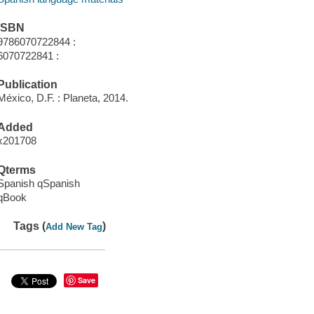
ISBN
9786070722844 :
6070722841 :
Publication
México, D.F. : Planeta, 2014.
Added
x201708
Qterms
Spanish qSpanish
qBook
Tags (
)
Add New Tag
Save