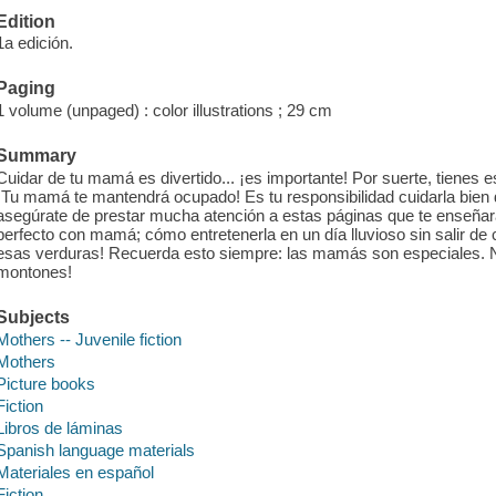
Edition
1a edición.
Paging
1 volume (unpaged) : color illustrations ; 29 cm
Summary
Cuidar de tu mamá es divertido... ¡es importante! Por suerte, tienes es
¡Tu mamá te mantendrá ocupado! Es tu responsibilidad cuidarla bien 
asegúrate de prestar mucha atención a estas páginas que te enseña
perfecto con mamá; cómo entretenerla en un día lluvioso sin salir 
esas verduras! Recuerda esto siempre: las mamás son especiales. 
montones!
Subjects
Mothers -- Juvenile fiction
Mothers
Picture books
Fiction
Libros de láminas
Spanish language materials
Materiales en español
Fiction