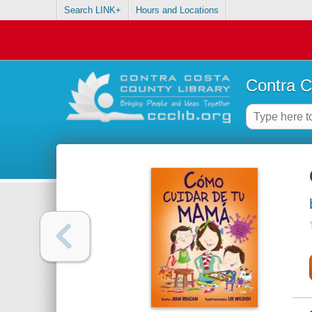
Search LINK+
Hours and Locations
Contra C