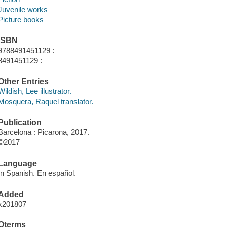
Juvenile works
Picture books
ISBN
9788491451129 :
8491451129 :
Other Entries
Wildish, Lee illustrator.
Mosquera, Raquel translator.
Publication
Barcelona : Picarona, 2017.
©2017
Language
In Spanish. En español.
Added
x201807
Qterms