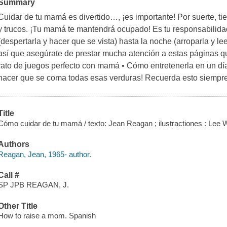
Summary
Cuidar de tu mamá es divertido…, ¡es importante! Por suerte, tie
y trucos. ¡Tu mamá te mantendrá ocupado! Es tu responsabilid
(despertarla y hacer que se vista) hasta la noche (arroparla y le
así que asegúrate de prestar mucha atención a estas páginas 
rato de juegos perfecto con mamá • Cómo entretenerla en un día
hacer que se coma todas esas verduras! Recuerda esto siempr
Title
Cómo cuidar de tu mamá / texto: Jean Reagan ; ilustractiones : Lee 
Authors
Reagan, Jean, 1965- author.
Call #
SP JPB REAGAN, J.
Other Title
How to raise a mom. Spanish