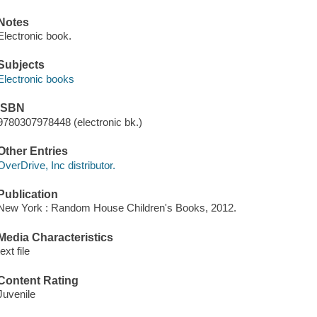
Notes
Electronic book.
Subjects
Electronic books
ISBN
9780307978448 (electronic bk.)
Other Entries
OverDrive, Inc distributor.
Publication
New York : Random House Children's Books, 2012.
Media Characteristics
text file
Content Rating
Juvenile