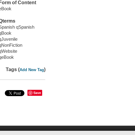
Form of Content
eBook
Qterms
Spanish qSpanish
qBook
qJuvenile
qNonFiction
qWebsite
qeBook
Tags (
)
Add New Tag
Save