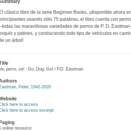
Summary
El clásico libro de la serie Beginner Books, ¡disponible ahora e
principiantes usando sólo 75 palabras, el libro cuenta con perr
--todas las maravillosas variedades de perros de P. D. Eastman
esquís y patines, y conduciendo todo tipo de vehículos en camin
de un árbol!
Title
Ve, perro. ve! : Go, Dog. Go! / P.D. Eastman
Authors
Eastman, Peter, 1942-2020
Website
Click here to access
Click here to access excerpt
Paging
1 online resource