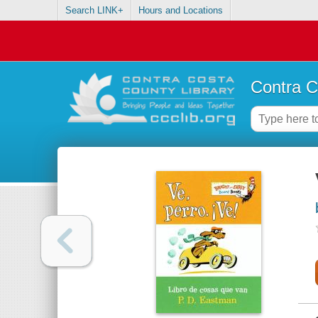
Search LINK+
Hours and Locations
Contra C