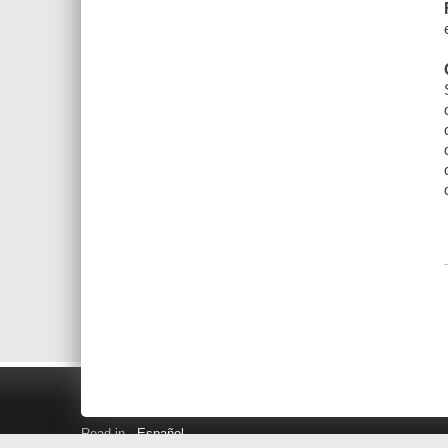
Read in
Español