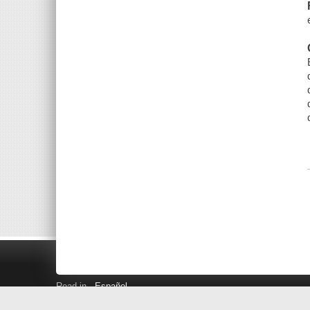
Read in
Español