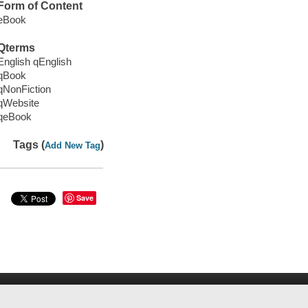
Form of Content
eBook
Qterms
English qEnglish
qBook
qNonFiction
qWebsite
qeBook
Tags (
)
Add New Tag
Save