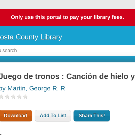
Only use this portal to pay your library fees.
osta County Library
Juego de tronos : Canción de hielo y
by Martin, George R. R
Download
Add To List
Share This!