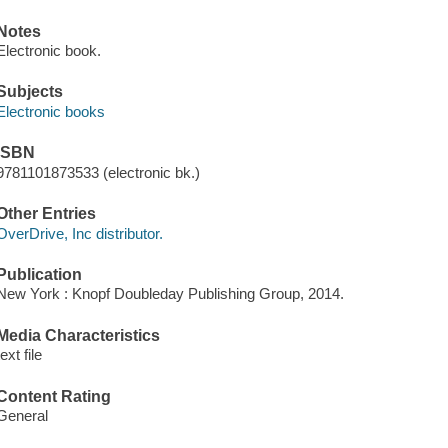
Notes
Electronic book.
Subjects
Electronic books
ISBN
9781101873533 (electronic bk.)
Other Entries
OverDrive, Inc distributor.
Publication
New York : Knopf Doubleday Publishing Group, 2014.
Media Characteristics
text file
Content Rating
General