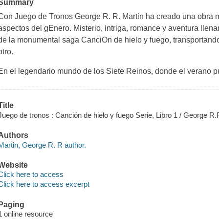
Summary
Con
Juego de Tronos
George R. R. Martin ha creado una obra m
aspectos del gEnero. Misterio, intriga, romance y aventura llen
de la monumental saga
CanciOn de hielo y fuego
, transportan
otro.
En el legendario mundo de los Siete Reinos, donde el verano p
Title
Juego de tronos : Canción de hielo y fuego Serie, Libro 1 / George R.
Authors
Martin, George R. R author.
Website
Click here to access
Click here to access excerpt
Paging
1 online resource