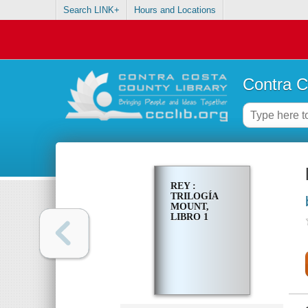
Search LINK+
Hours and Locations
Contra C
REY :
TRILOGÍA
MOUNT,
LIBRO 1