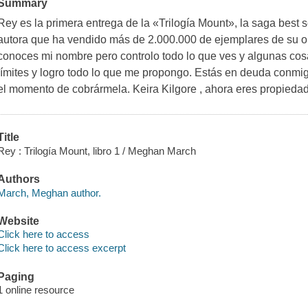
Summary
Rey es la primera entrega de la «Trilogía Mount», la saga best 
autora que ha vendido más de 2.000.000 de ejemplares de su 
conoces mi nombre pero controlo todo lo que ves y algunas co
límites y logro todo lo que me propongo. Estás en deuda conmig
el momento de cobrármela. Keira Kilgore , ahora eres propieda
Title
Rey : Trilogía Mount, libro 1 / Meghan March
Authors
March, Meghan author.
Website
Click here to access
Click here to access excerpt
Paging
1 online resource