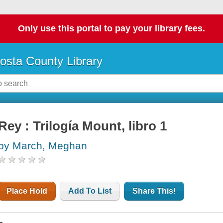
Only use this portal to pay your library fees.
osta County Library
Rey : Trilogía Mount, libro 1
by March, Meghan
Place Hold
Add To List
Share This!