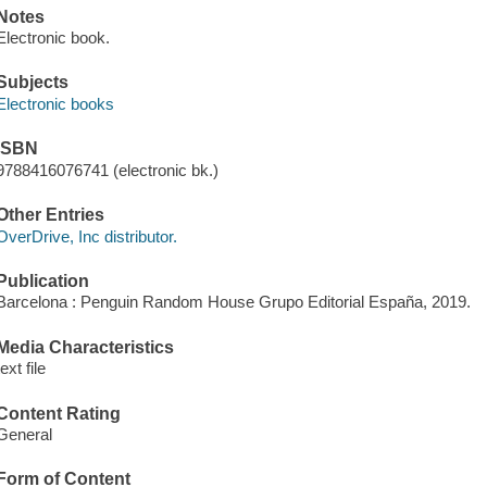
Notes
Electronic book.
Subjects
Electronic books
ISBN
9788416076741 (electronic bk.)
Other Entries
OverDrive, Inc distributor.
Publication
Barcelona : Penguin Random House Grupo Editorial España, 2019.
Media Characteristics
text file
Content Rating
General
Form of Content