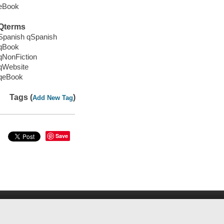
eBook
Qterms
Spanish qSpanish
qBook
qNonFiction
qWebsite
qeBook
Tags (
)
Add New Tag
Save