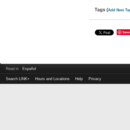
Tags (
Add New Ta
Save
Read in
Español
Search LINK+
Hours and Locations
Help
Privacy
Login
to
make
a
payment
Library
ID
or