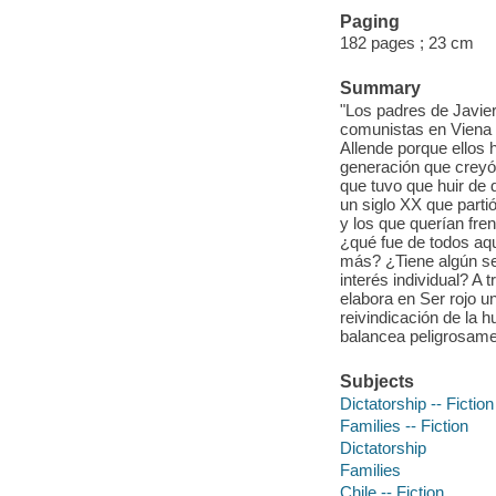
Paging
182 pages ; 23 cm
Summary
"Los padres de Javier
comunistas en Viena e
Allende porque ellos ha
generación que creyo
que tuvo que huir de 
un siglo XX que partio
y los que querían fre
¿qué fue de todos aqu
más? ¿Tiene algún s
interés individual? A 
elabora en Ser rojo un
reivindicación de la
balancea peligrosamen
Subjects
Dictatorship -- Fiction
Families -- Fiction
Dictatorship
Families
Chile -- Fiction