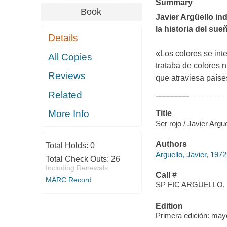
Summary
Book
Javier Argüello in
la historia del su
Details
«Los colores se int
All Copies
trataba de colores n
Reviews
que atraviesa países
Related
More Info
Title
Ser rojo / Javier Argue
Authors
Total Holds:
0
Arguello, Javier, 1972
Total Check Outs:
26
Including Renewals
Call #
MARC Record
SP FIC ARGUELLO, 
Edition
Primera edición: ma