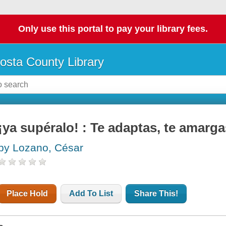
Only use this portal to pay your library fees.
osta County Library
¡ya supéralo! : Te adaptas, te amarga
by Lozano, César
Place Hold
Add To List
Share This!