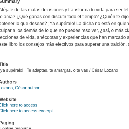
Summary
Aléjate de las malas decisiones y transforma tu vida para ser fel
te ama? ¿Qué ganas con discutir todo el tiempo? ¿Quién te dijo 
obtener lo que deseas? ¡Ya supéralo! La dicha no está en quiene
culpar a los demás de lo que no puedes resolver, ¿así, o más c
lecciones de vida, anécdotas y experiencias que han marcado 
este libro los consejos más efectivos para superar una traición,
Title
¡ya supéralo! : Te adaptas, te amargas, o te vas / César Lozano
Authors
Lozano, César author.
Website
Click here to access
Click here to access excerpt
Paging
1 online resource