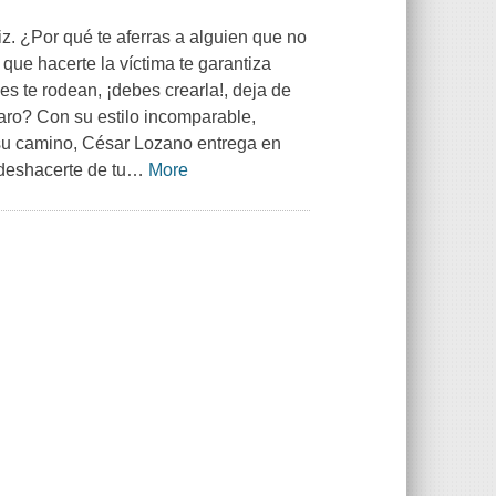
iz. ¿Por qué te aferras a alguien que no
que hacerte la víctima te garantiza
s te rodean, ¡debes crearla!, deja de
laro? Con su estilo incomparable,
su camino, César Lozano entrega en
 deshacerte de tu
…
More