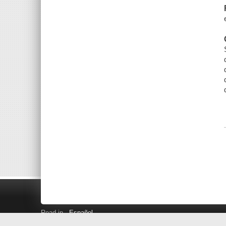
Read in
Español