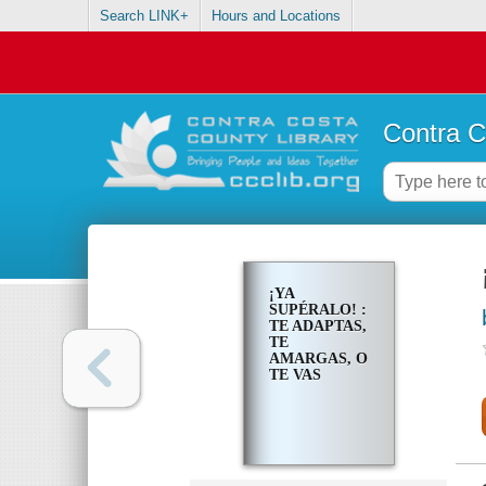
Search LINK+
Hours and Locations
Contra C
¡YA
SUPÉRALO! :
TE ADAPTAS,
TE
AMARGAS, O
TE VAS