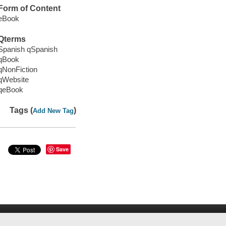
Form of Content
eBook
Qterms
Spanish qSpanish
qBook
qNonFiction
qWebsite
qeBook
Tags (
)
Add New Tag
Save