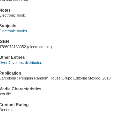
Notes
Electronic book.
Subjects
Electronic books
ISBN
9786073183352 (electronic bk.)
Other Entries
OverDrive, Inc distributor.
Publication
Barcelona : Penguin Random House Grupo Editorial México, 2019.
Media Characteristics
text file
Content Rating
General