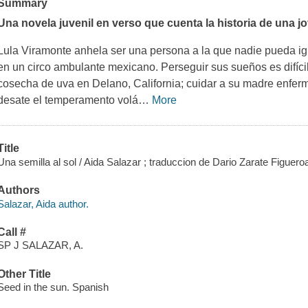
Summary
Una novela juvenil en verso que cuenta la historia de una 
Lula Viramonte anhela ser una persona a la que nadie pueda ign
en un circo ambulante mexicano. Perseguir sus sueños es difícil
cosecha de uva en Delano, California; cuidar a su madre enferm
desate el temperamento volá
…
More
Title
Una semilla al sol / Aida Salazar ; traduccion de Dario Zarate Figuero
Authors
Salazar, Aida author.
Call #
SP J SALAZAR, A.
Other Title
Seed in the sun. Spanish