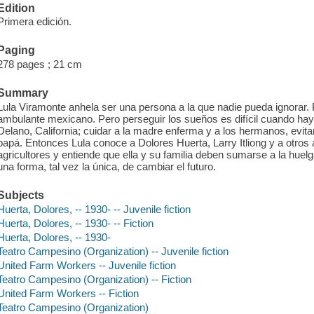
Edition
Primera edición.
Paging
278 pages ; 21 cm
Summary
Lula Viramonte anhela ser una persona a la que nadie pueda ignorar. P
ambulante mexicano. Pero perseguir los sueños es difícil cuando ha
Delano, California; cuidar a la madre enferma y a los hermanos, evita
papá. Entonces Lula conoce a Dolores Huerta, Larry Itliong y a otros 
agricultores y entiende que ella y su familia deben sumarse a la huelg
una forma, tal vez la única, de cambiar el futuro.
Subjects
Huerta, Dolores, -- 1930- -- Juvenile fiction
Huerta, Dolores, -- 1930- -- Fiction
Huerta, Dolores, -- 1930-
Teatro Campesino (Organization) -- Juvenile fiction
United Farm Workers -- Juvenile fiction
Teatro Campesino (Organization) -- Fiction
United Farm Workers -- Fiction
Teatro Campesino (Organization)