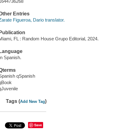
1644736268
Other Entries
Zarate Figueroa, Dario translator.
Publication
Miami, FL : Random House Grupo Editorial, 2024.
Language
In Spanish.
Qterms
Spanish qSpanish
qBook
qJuvenile
Tags (
)
Add New Tag
Save