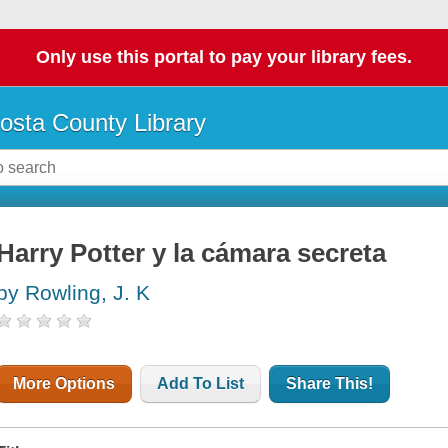
Only use this portal to pay your library fees.
osta County Library
Harry Potter y la cámara secreta
by Rowling, J. K
More Options
Add To List
Share This!