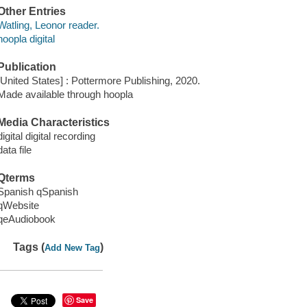
Other Entries
Watling, Leonor reader.
hoopla digital
Publication
[United States] : Pottermore Publishing, 2020.
Made available through hoopla
Media Characteristics
digital digital recording
data file
Qterms
Spanish qSpanish
qWebsite
qeAudiobook
Tags (
)
Add New Tag
Save