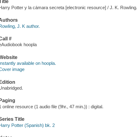
Title
Harry Potter y la cámara secreta [electronic resource] / J. K. Rowling
Authors
Rowling, J. K author.
Call #
eAudiobook hoopla
Website
Instantly available on hoopla.
Cover image
Edition
Unabridged.
Paging
1 online resource (1 audio file (9hr., 47 min.)) : digital.
Series Title
Harry Potter (Spanish) bk. 2