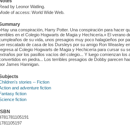
Notes
Read by Leonor Watling.
Mode of access: World Wide Web.
Summary
«Hay una conspiración, Harry Potter. Una conspiración para hacer 
terribles en el Colegio Hogwarts de Magia y Hechicería.» El verano de
cumpleaños de su vida, unos presagios muy poco halagüeños por par
ser rescatado de casa de los Dursleys por su amigo Ron Weasley e
regresa al Colegio Hogwarts de Magia y Hechicería para cursar su 
extraños por los pasillos vacíos del colegio... Y luego comienzan los
convertidos en piedra... Los terribles presagios de Dobby parecen 
por James Hannigan.
Subjects
Children's stories -- Fiction
Action and adventure fiction
Fantasy fiction
Science fiction
ISBN
9781781105191
1781105197