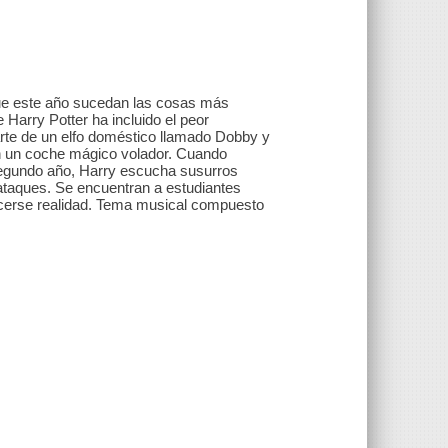
que este año sucedan las cosas más
 Harry Potter ha incluido el peor
te de un elfo doméstico llamado Dobby y
n un coche mágico volador. Cuando
segundo año, Harry escucha susurros
 ataques. Se encuentran a estudiantes
hacerse realidad. Tema musical compuesto