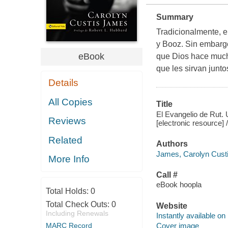
Summary
Tradicionalmente, e
y Booz. Sin embargo
eBook
que Dios hace much
que les sirvan junto
Details
All Copies
Title
El Evangelio de Rut
Reviews
[electronic resource]
Related
Authors
James, Carolyn Custi
More Info
Call #
eBook hoopla
Total Holds:
0
Total Check Outs:
0
Website
Including Renewals
Instantly available on
MARC Record
Cover image