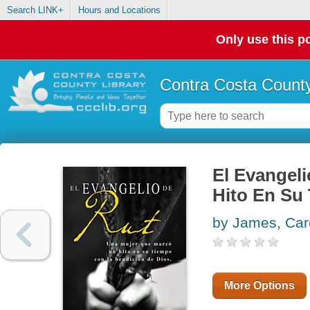
Search LINK+
Hours and Locations
Only use this po
Contra Costa County
El Evangel
Hito En Su
by James, Car
More Options