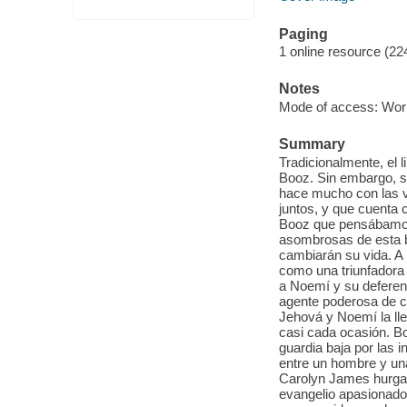
Paging
1 online resource (22
Notes
Mode of access: Wor
Summary
Tradicionalmente, el 
Booz. Sin embargo, s
hace mucho con las v
juntos, y que cuenta c
Booz que pensábamos
asombrosas de esta b
cambiarán su vida. A
como una triunfadora
a Noemí y su deferenc
agente poderosa de c
Jehová y Noemí la lle
casi cada ocasión. Bo
guardia baja por las i
entre un hombre y una
Carolyn James hurga 
evangelio apasionado