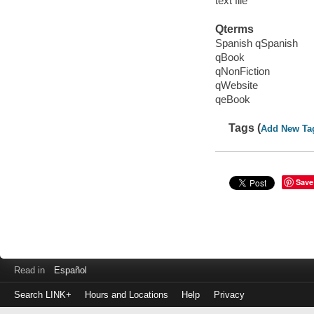
text file
Qterms
Spanish qSpanish
qBook
qNonFiction
qWebsite
qeBook
Tags (
Add New Ta
Save
Read in
Español
Search LINK+
Hours and Locations
Help
Privacy