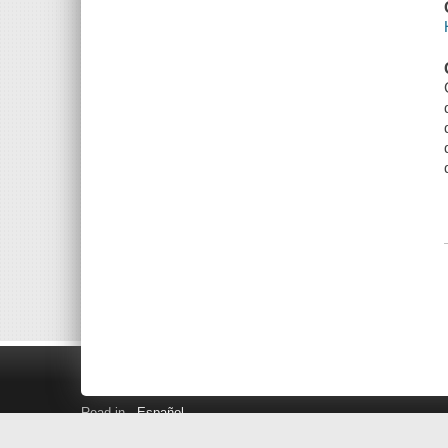
Read in
Español
Search LINK+
Hours and Locations
Help
Privacy