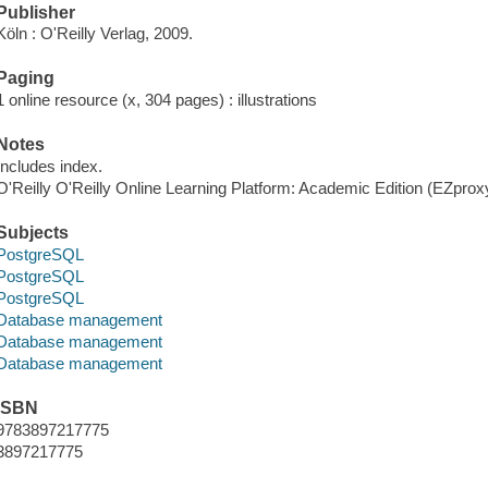
Publisher
Köln : O'Reilly Verlag, 2009.
Paging
1 online resource (x, 304 pages) : illustrations
Notes
Includes index.
O'Reilly O'Reilly Online Learning Platform: Academic Edition (EZpro
Subjects
PostgreSQL
PostgreSQL
PostgreSQL
Database management
Database management
Database management
ISBN
9783897217775
3897217775