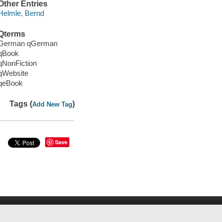
Other Entries
Helmle, Bernd
Qterms
German qGerman
qBook
qNonFiction
qWebsite
qeBook
Tags (
)
Add New Tag
Save