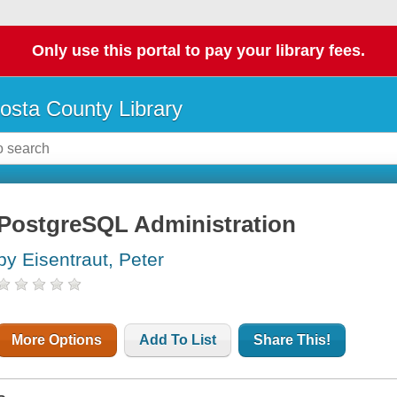
Only use this portal to pay your library fees.
osta County Library
PostgreSQL Administration
by Eisentraut, Peter
More Options
Add To List
Share This!