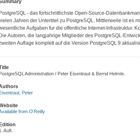
Summary
PostgreSQL - das fortschrittlichste Open-Source-Datenbankman
vielen Jahren der Untertitel zu PostgreSQL. Mittlerweile ist es 
wesentliche Aufgaben fur die offentliche Internet-Infrastruktur. 
Die Autoren, die langjahrige Mitglieder des PostgreSQL-Entwic
zweiten Auflage komplett auf die Version PostgreSQL 9 aktualis
Title
PostgreSQL Administration / Peter Eisentraut & Bernd Helmle.
Authors
Eisentraut, Peter
Website
Available from O'Reilly
Edition
1. Aufl.