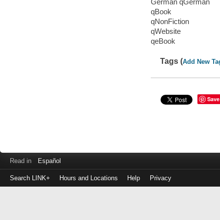
German qGerman
qBook
qNonFiction
qWebsite
qeBook
Tags (
Add New Ta
Save
Read in
Español
Search LINK+
Hours and Locations
Help
Privacy
Login
to
make