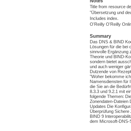
Notes
Title from resource d
"Übersetzung und de
Includes index.
O'Reilly O'Reilly Onl
Summary
Das DNS & BIND Koch
Lösungen für die bei 
sinnvolle Ergänzung 
Theorie und BIND-Konf
sondern bietet aussch
und auch weniger gä
Dutzende von Rezepten
"Woher bekomme ich B
Namensdiensten für 
die Sie an die Bedür
8.3.3 und 9.2.1 mit 
folgende Themen: Di
Zonendaten-Dateien 
Updates Die Konfigur
Überprüfung Sicher
BIND 9 Interoperabili
dem Microsoft-DNS-S