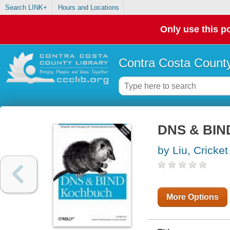
Search LINK+
Hours and Locations
Only use this po
Contra Costa County
DNS & BIN
by Liu, Cricket
More Options