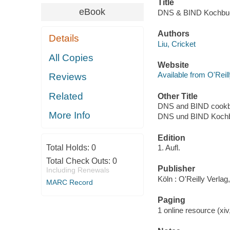
Title
eBook
DNS & BIND Kochbuch
Authors
Details
Liu, Cricket
All Copies
Website
Available from O'Reil
Reviews
Related
Other Title
DNS and BIND cook
More Info
DNS und BIND Koch
Edition
Total Holds:
0
1. Aufl.
Total Check Outs:
0
Publisher
Including Renewals
Köln : O'Reilly Verlag
MARC Record
Paging
1 online resource (xi