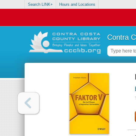
Search LINK+
Hours and Locations
Contra C