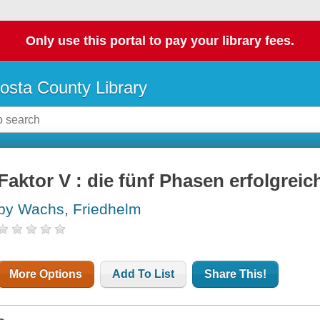
Only use this portal to pay your library fees.
osta County Library
Faktor V : die fünf Phasen erfolgre
by Wachs, Friedhelm
More Options
Add To List
Share This!