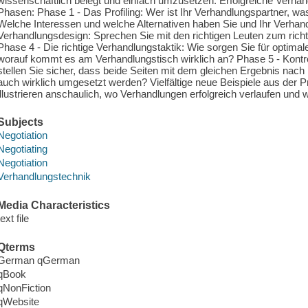
wissenschaftlich belegt und einfach umzusetzen. Erfolgreiche Verha
Phasen: Phase 1 - Das Profiling: Wer ist Ihr Verhandlungspartner, was t
Welche Interessen und welche Alternativen haben Sie und Ihr Verhan
Verhandlungsdesign: Sprechen Sie mit den richtigen Leuten zum richt
Phase 4 - Die richtige Verhandlungstaktik: Wie sorgen Sie für optimal
worauf kommt es am Verhandlungstisch wirklich an? Phase 5 - Kontro
stellen Sie sicher, dass beide Seiten mit dem gleichen Ergebnis na
auch wirklich umgesetzt werden? Vielfältige neue Beispiele aus der Prax
illustrieren anschaulich, wo Verhandlungen erfolgreich verlaufen und
Subjects
Negotiation
Negotiating
Negotiation
Verhandlungstechnik
Media Characteristics
text file
Qterms
German qGerman
qBook
qNonFiction
qWebsite