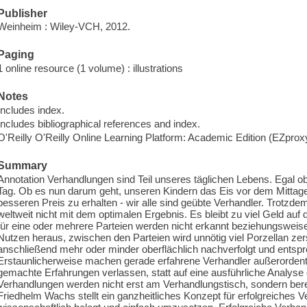
Publisher
Weinheim : Wiley-VCH, 2012.
Paging
1 online resource (1 volume) : illustrations
Notes
Includes index.
Includes bibliographical references and index.
O'Reilly O'Reilly Online Learning Platform: Academic Edition (EZpro
Summary
Annotation Verhandlungen sind Teil unseres täglichen Lebens. Egal ob 
Tag. Ob es nun darum geht, unseren Kindern das Eis vor dem Mittag
besseren Preis zu erhalten - wir alle sind geübte Verhandler. Trotzd
weltweit nicht mit dem optimalen Ergebnis. Es bleibt zu viel Geld au
für eine oder mehrere Parteien werden nicht erkannt beziehungsweise 
Nutzen heraus, zwischen den Parteien wird unnötig viel Porzellan z
anschließend mehr oder minder oberflächlich nachverfolgt und ents
Erstaunlicherweise machen gerade erfahrene Verhandler außerordentlic
gemachte Erfahrungen verlassen, statt auf eine ausführliche Analyse d
Verhandlungen werden nicht erst am Verhandlungstisch, sondern berei
Friedhelm Wachs stellt ein ganzheitliches Konzept für erfolgreiches 