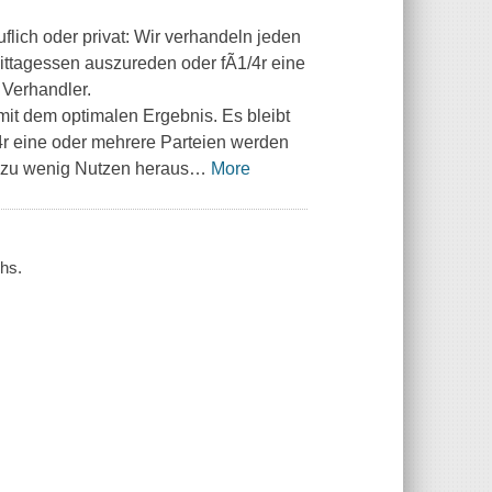
flich oder privat: Wir verhandeln jeden
ittagessen auszureden oder fÃ1/4r eine
 Verhandler.
mit dem optimalen Ergebnis. Es bleibt
4r eine oder mehrere Parteien werden
t zu wenig Nutzen heraus
…
More
chs.