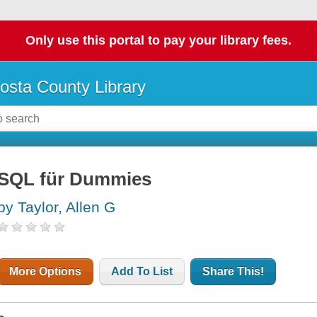
Only use this portal to pay your library fees.
osta County Library
SQL für Dummies
by Taylor, Allen G
More Options
Add To List
Share This!