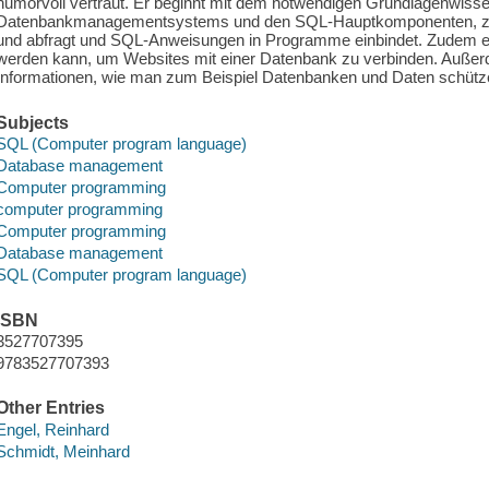
humorvoll vertraut. Er beginnt mit dem notwendigen Grundlagenwissen
Datenbankmanagementsystems und den SQL-Hauptkomponenten, zeigt 
und abfragt und SQL-Anweisungen in Programme einbindet. Zudem erkl
werden kann, um Websites mit einer Datenbank zu verbinden. Außerd
Informationen, wie man zum Beispiel Datenbanken und Daten schützen
Subjects
SQL (Computer program language)
Database management
Computer programming
computer programming
Computer programming
Database management
SQL (Computer program language)
ISBN
3527707395
9783527707393
Other Entries
Engel, Reinhard
Schmidt, Meinhard