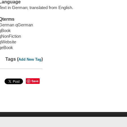
Language
Text in German; translated from English.
Qterms
German qGerman
qBook
qNonFiction
qWebsite
qeBook
Tags (
)
Add New Tag
Save