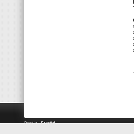
Read in
Español
Search LINK+
Hours and Locations
Help
Privacy