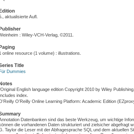
Edition
5., aktualisierte Aufl.
Publisher
Weinheim : Wiley-VCH-Verlag, ©2011.
Paging
1 online resource (1 volume) : illustrations.
Series Title
Für Dummies
Notes
"Original English language edition Copyright 2010 by Wiley Publishing,
Includes index.
O'Reilly O'Reilly Online Learning Platform: Academic Edition (EZpro
Summary
Annotation Datenbanken sind das beste Werkzeug, um wichtige Infor
können die vorhandenen Daten strukturiert und zielsicher abgefragt 
G. Taylor die Leser mit der Abfragesprache SQL und dem aktuellen S