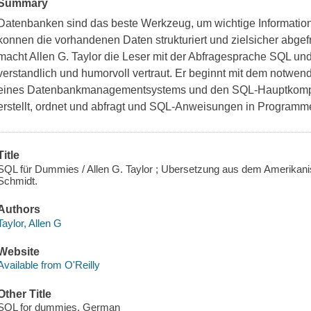
Summary
Datenbanken sind das beste Werkzeug, um wichtige Informatio
konnen die vorhandenen Daten strukturiert und zielsicher abge
macht Allen G. Taylor die Leser mit der Abfragesprache SQL u
verstandlich und humorvoll vertraut. Er beginnt mit dem notwe
eines Datenbankmanagementsystems und den SQL-Hauptkompon
erstellt, ordnet und abfragt und SQL-Anweisungen in Programm
Title
SQL für Dummies / Allen G. Taylor ; Ubersetzung aus dem Amerikan
Schmidt.
Authors
Taylor, Allen G
Website
Available from O'Reilly
Other Title
SQL for dummies. German