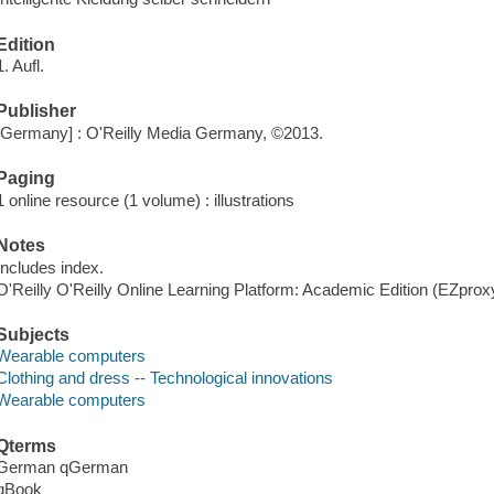
Edition
1. Aufl.
Publisher
[Germany] : O'Reilly Media Germany, ©2013.
Paging
1 online resource (1 volume) : illustrations
Notes
Includes index.
O'Reilly O'Reilly Online Learning Platform: Academic Edition (EZpro
Subjects
Wearable computers
Clothing and dress -- Technological innovations
Wearable computers
Qterms
German qGerman
qBook