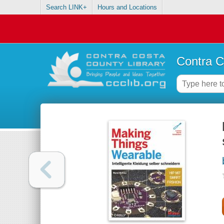
Search LINK+
Hours and Locations
Contra C