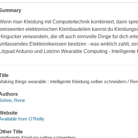
Summary
Wenn man Kleidung mit Computertechnik kombiniert, dann spre
preiswerten elektronischen Kleinbauteilen kannst du Kleidungs
Hingucker verwandeln, die oft auch sinnvolle Dinge fur dich er
umfassendes Elektronikwissen besitzen - was wirklich zahlt, si
Lilypad Arduino und Lotzinn Wearable Computing - Intelligente
Title
Making things wearable : intelligente Kleidung selber schneidern / Re
Authors
Bohne, René
Website
Available from O'Reilly
Other Title
Intelligente Kleidung selber schneidern