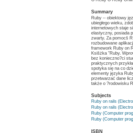
Summary
Ruby -- obiektowy ję
ubiegłego wieku, zdob
internetowych staje si
elastyczny, posiada p
zwarty. Za pomocš Ru
rozbudowane aplikacj
framework Ruby on Rai
Ksišżka "Ruby. Wprow
bez konieczno?ci stu
praktycznych przykła
spotyka się na co dzie
elementy języka Ruby
przetwarzać dane lic
także o ?rodowisku R
Subjects
Ruby on rails (Electr
Ruby on rails (Electr
Ruby (Computer prog
Ruby (Computer prog
ISBN