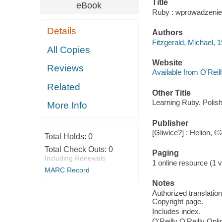
Title
eBook
Ruby : wprowadzenie 
Details
Authors
Fitzgerald, Michael, 
All Copies
Website
Reviews
Available from O'Reil
Related
Other Title
Learning Ruby. Polis
More Info
Publisher
[Gliwice?] : Helion, ©
Total Holds:
0
Total Check Outs:
0
Paging
Including Renewals
1 online resource (1 v
MARC Record
Notes
Authorized translation
Copyright page.
Includes index.
O'Reilly O'Reilly Onl