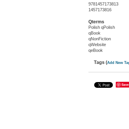
9781457173813
1457173816
Qterms
Polish qPolish
qBook
qNonFiction
qWebsite
qeBook
Tags (
Add New Ta
Save