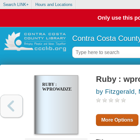
Search LINK+
Hours and Locations
Only use this po
Contra Costa County
Ruby : wpr
RUBY :
WPROWADZENIE
by Fitzgerald,
More Options