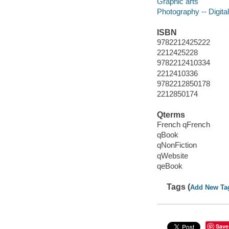
Graphic arts
Photography -- Digita
ISBN
9782212425222
2212425228
9782212410334
2212410336
9782212850178
2212850174
Qterms
French qFrench
qBook
qNonFiction
qWebsite
qeBook
Tags (
Add New Ta
Save