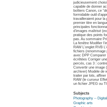
judicieusement choisis, 
capable de donner acc
boîtiers Canon, ce "d
formidable outil d'ap
travailleraient pour l
premier titre en langue
principales fonctionnal
d'images maîtrisé (e
pratique des points for
pas. Au sommaire Pris
La fenêtre Modifier l
RAW L'onglet RVB L'o
fichiers (renommage pa
avec DPP Comparer de
écrêtées Corriger 
percés, cas 3 : contr
Convertir une image (p
archiver) Modèle de w
traiter par lots, affi
RAW (le curseur Effet 
un fichier JPEG ou T
Subjects
Photography -- Digita
Graphic arts