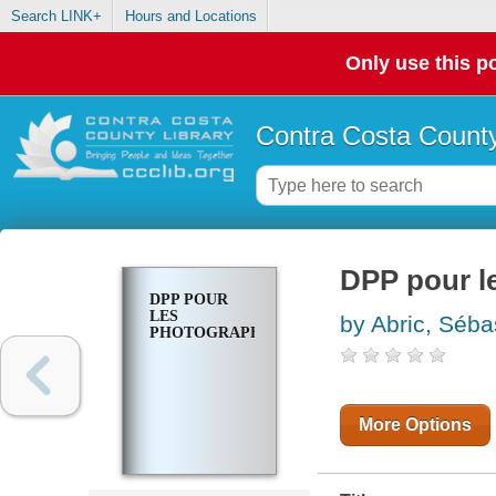
Search LINK+
Hours and Locations
Only use this po
Contra Costa County
DPP pour l
DPP POUR
LES
by Abric, Séba
PHOTOGRAPHES
More Options