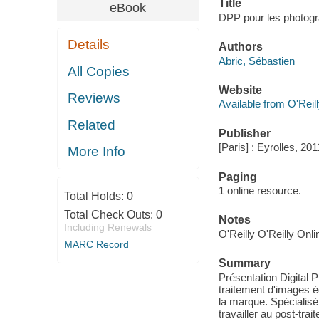
Title
eBook
DPP pour les photogra
Details
Authors
Abric, Sébastien
All Copies
Website
Reviews
Available from O'Reil
Related
Publisher
[Paris] : Eyrolles, 201
More Info
Paging
1 online resource.
Total Holds:
0
Total Check Outs:
0
Notes
Including Renewals
O'Reilly O'Reilly Onl
MARC Record
Summary
Présentation Digital 
traitement d'images é
la marque. Spécialis
travailler au post-tr