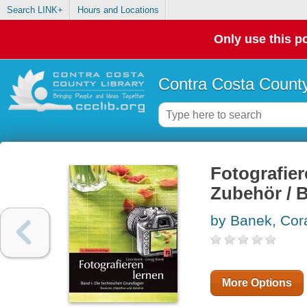
Search LINK+
Hours and Locations
Only use this po
Contra Costa County
Fotografier
Zubehör / 
by Banek, Cor
More Options