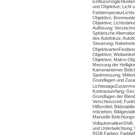
Einflussmöglichkeite
und Objektive; Licht u
FarbtemperaturLichtv
Objektivs; Brennweite
Objektive; Lichtstärk
Auflösung; Verzeichn
Sphärische Aberrati
des Autofokus; Autof
Steuerung; Naheinstel
ObjektivartenFestbre
Objektive; Weitwinkel
Objektive; Makro-Obje
Messung der Helligke
Kamerainterner Belic
Spotmessung; Mittenb
Grundlagen und Zusam
LichtwaageZusammenha
Kontrastumfang; Gezi
Grundlagen der Blende
Verschlusszeit; Funk
Hilfsmittel; Bildstab
mitziehen; Bildgestal
Manuelle Belichtungs
VollautomatikenShift;
und Unterbelichtung; 
RGB-Farben; Farbtiefe