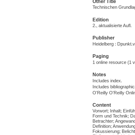
Other Title
Technischen Grundla
Edition
2., aktualisierte Aufl.
Publisher
Heidelberg : Dpunkt.v
Paging
1 online resource (1 v
Notes
Includes index.
Includes bibliographi
O'Reilly O'Reilly Onl
Content
Vorwort; Inhalt; Einfu
Form und Technik; Da
Betrachter; Angewand
Definition; Anwendung
Fokussierung; Belich