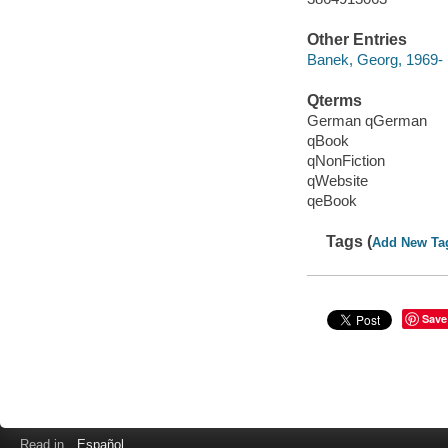
Other Entries
Banek, Georg, 1969-
Qterms
German qGerman
qBook
qNonFiction
qWebsite
qeBook
Tags (
Add New Ta
Save
Read in
Español