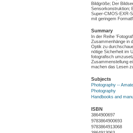
Bildgröße; Der Bilds
Sensorkonstruktion;
Super-CMOS-EXR-Sens
mit geringem Formatfa
Summary
In der Reihe 'Fotograf
Zusammenhänge in de
Optik zu durchschaue
nötige Sicherheit im 
fotografisch umzusetze
Zusammenstellung ein
machen das Lesen zu
Subjects
Photography -- Amat
Photography
Handbooks and manu
ISBN
3864900697
9783864900693
9783864913068
3864913063