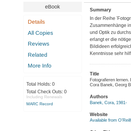
eBook
Summary
In der Reihe 'Fotog
Details
Zusammenhänge in de
All Copies
und Optik zu durch
erlangt er die nötig
Reviews
Bildideen erfolgrei
Kenntnisse sehr hil
Related
More Info
Title
Fotografieren lernen.
Total Holds:
0
Cora Banek, Georg B
Total Check Outs:
0
Authors
Including Renewals
Banek, Cora, 1981-
MARC Record
Website
Available from O'Reil