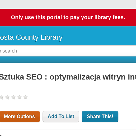
Only use this portal to pay your library fees.
osta County Library
Sztuka SEO : optymalizacja witryn i
More Options
Add To List
Share This!