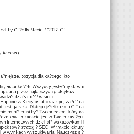
d ed. by O'Reilly Media, ©2012. Cf.
xy Access)
a?niejsze, pozycja dla ka?dego, kto
in, autor ksi??ki Wszyscy jeste?my dziwni
apisana przez najlepszych praktyków
wadzi? dzia?alno?? w sieci.
g Happiness Kiedy ostatni raz spojrza?e? na
 jest garstka. Dlatego je?eli nie ma Ci? na
ienie na ni? musi by? Twoim celem, który da
?cznikowi to zadanie jest w Twoim zasi?gu.
ryn internetowych dzieli si? wskazówkami i
mpleksow? strategi? SEO. W trakcie lektury
cji w wynikach wyszukiwania. Nauczysz si?