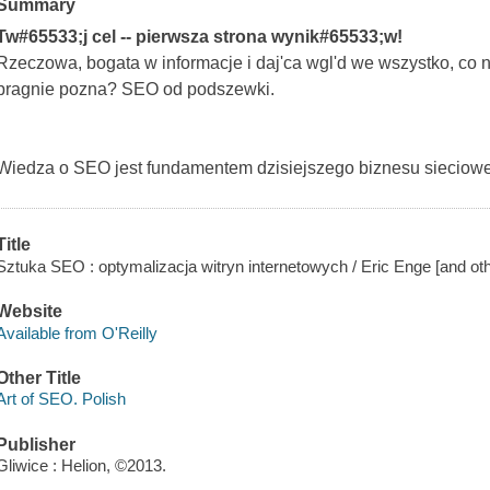
Summary
Tw#65533;j cel -- pierwsza strona wynik#65533;w!
Rzeczowa, bogata w informacje i daj'ca wgl'd we wszystko, co n
pragnie pozna? SEO od podszewki.
Wiedza o SEO jest fundamentem dzisiejszego biznesu sieciow
Title
Sztuka SEO : optymalizacja witryn internetowych / Eric Enge [and oth
Website
Available from O'Reilly
Other Title
Art of SEO. Polish
Publisher
Gliwice : Helion, ©2013.