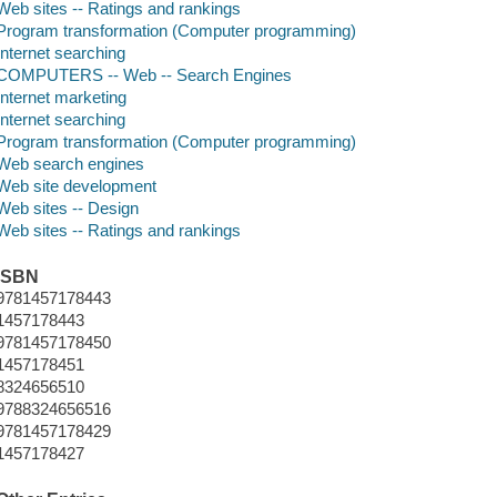
Web sites -- Ratings and rankings
Program transformation (Computer programming)
Internet searching
COMPUTERS -- Web -- Search Engines
Internet marketing
Internet searching
Program transformation (Computer programming)
Web search engines
Web site development
Web sites -- Design
Web sites -- Ratings and rankings
ISBN
9781457178443
1457178443
9781457178450
1457178451
8324656510
9788324656516
9781457178429
1457178427