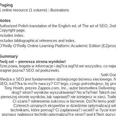
Paging
1 online resource (1 volume) : illustrations
Notes
Authorized Polish translation of the English ed. of The art of SEO, 2n
Copyright page.
Includes index.
Includes bibliographical references and index.
O'Reilly O'Reilly Online Learning Platform: Academic Edition (EZpro
Summary
Twój cel -- pierwsza strona wyników!
Rzeczowa, bogata w informacje i daj?ca wgl?d we wszystko, co najw
pragnie pozna? SEO od podszewki.
Seth God
Wiedza o SEO jest fundamentem dzisiejszego biznesu sieciowego. N
SEO, ksi??ka ta mo?e nauczy? Ci? tego, czego potrzebujesz, by pro
Tony Hsieh, prezes Zappos.com, Inc., autor bestsellera Deliverin
drug? stron? wyników wyszukiwania? No w?a?nie! Takich osób
pierwszej stronie wyników, tak naprawd? nie istniejesz w sieci. Traf
Ci szans? odniesienia sukcesu w biznesie. Dzi?ki temu podr
Czterech uznanych ekspertów w dziedzinie optymalizacji wit
technikami, które pomog? Ci zaplanowa? i wcieli? w ?ycie ko
poznasz najlepsze techniki optymalizuj?ce stron? pod k?tem pozy