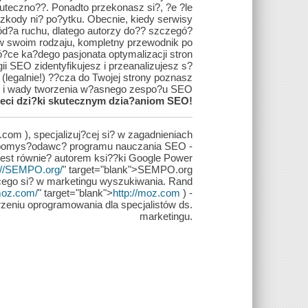
uteczno??. Ponadto przekonasz si?, ?e ?le
kody ni? po?ytku. Obecnie, kiedy serwisy
́d?a ruchu, dlatego autorzy do?? szczegó?
 w swoim rodzaju, kompletny przewodnik po
?ce ka?dego pasjonata optymalizacji stron
gii SEO zidentyfikujesz i przeanalizujesz s?
legalnie!) ??cza do Twojej strony poznasz
y i wady tworzenia w?asnego zespo?u SEO
eci dzi?ki skutecznym dzia?aniom SEO!
com ), specjalizuj?cej si? w zagadnieniach
i pomys?odawc? programu nauczania SEO -
est równie? autorem ksi??ki Google Power
://SEMPO.org/
" target="blank">SEMPO.org
?cego si? w marketingu wyszukiwania. Rand
/moz.com/
" target="blank">
http://moz.com
) -
zeniu oprogramowania dla specjalistów ds.
marketingu.