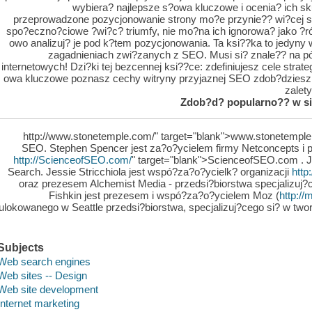
wybiera? najlepsze s?owa kluczowe i ocenia? ich sk
przeprowadzone pozycjonowanie strony mo?e przynie?? wi?cej sz
spo?eczno?ciowe ?wi?c? triumfy, nie mo?na ich ignorowa? jako ?ro
owo analizuj? je pod k?tem pozycjonowania. Ta ksi??ka to jedyny
zagadnieniach zwi?zanych z SEO. Musi si? znale?? na pó
internetowych! Dzi?ki tej bezcennej ksi??ce: zdefiniujesz cele strate
owa kluczowe poznasz cechy witryny przyjaznej SEO zdob?dziesz (
zalet
Zdob?d? popularno?? w si
http://www.stonetemple.com/" target="blank">www.stonetemple.
SEO. Stephen Spencer jest za?o?ycielem firmy Netconcepts 
http://ScienceofSEO.com/
" target="blank">ScienceofSEO.com . J
Search. Jessie Stricchiola jest wspó?za?o?ycielk? organizacji
http
oraz prezesem Alchemist Media - przedsi?biorstwa specjalizuj
Fishkin jest prezesem i wspó?za?o?ycielem Moz (
http:/
ulokowanego w Seattle przedsi?biorstwa, specjalizuj?cego si? w twor
Subjects
Web search engines
Web sites -- Design
Web site development
Internet marketing