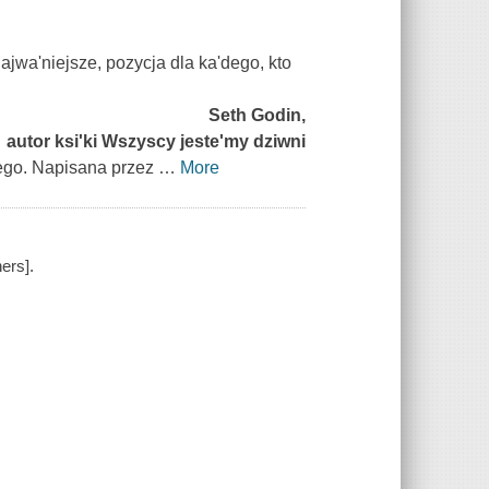
ajwa'niejsze, pozycja dla ka'dego, kto
Seth Godin,
autor ksi'ki Wszyscy jeste'my dziwni
ego. Napisana przez
…
More
ers].