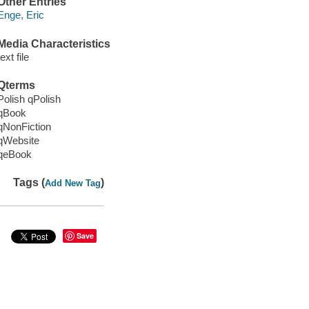
Other Entries
Enge, Eric
Media Characteristics
text file
Qterms
Polish qPolish
qBook
qNonFiction
qWebsite
qeBook
Tags (
)
Add New Tag
Save