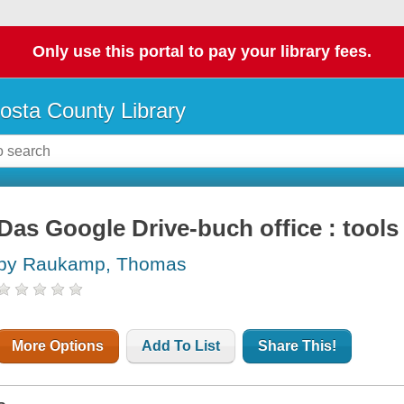
Only use this portal to pay your library fees.
osta County Library
Das Google Drive-buch office : tools
by Raukamp, Thomas
More Options
Add To List
Share This!