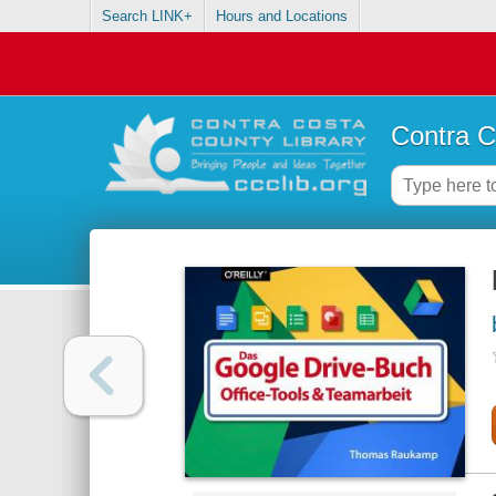
Search LINK+
Hours and Locations
Contra C