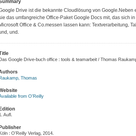
Summary
Google Drive ist die bekannte Cloudlösung von Google.Neben 
sie das umfangreiche Office-Paket Google Docs mit, das sich in
Microsoft Office & Co.messen lassen kann: Textverarbeitung, Ta
und, und.
Title
Das Google Drive-buch office : tools & teamarbeit / Thomas Raukam
Authors
Raukamp, Thomas
Website
Available from O'Reilly
Edition
1. Aufl.
Publisher
Köln : O'Reilly Verlag, 2014.