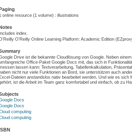
Paging
1 online resource (1 volume) : illustrations
Notes
Includes index.
O'Reilly O'Reilly Online Learning Platform: Academic Edition (EZpro
Summary
Google Drive ist die bekannte Cloudlösung von Google. Neben einem 
umfangreiche Office-Paket Google Docs mit, das sich in Funktionalita
messen lassen kann: Textverarbeitung, Tabellenkalkulation, Präsent
haben nicht nur viele Funktionen an Bord, sie unterstützen auch an
Excel-Dateien anstandslos nativ bearbeitet werden. Und wie es sich fü
gehört, ist die Arbeit im Team ganz komfortabel und einfach, ob zu Ha
Subjects
Google Docs
Google Docs
Cloud computing
Cloud computing
ISBN