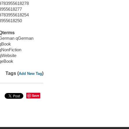
9783955618278
3955618277
9783955618254
3955618250
Qterms
German qGerman
qBook
qNonFiction
qWebsite
qeBook
Tags (
)
Add New Tag
Save