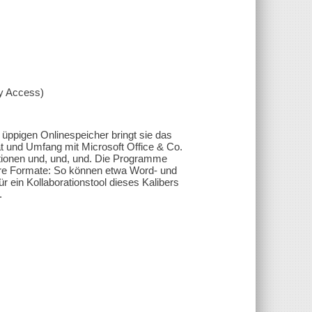
xy Access)
üppigen Onlinespeicher bringt sie das
̈t und Umfang mit Microsoft Office & Co.
ationen und, und, und. Die Programme
dere Formate: So können etwa Word- und
r ein Kollaborationstool dieses Kalibers
.