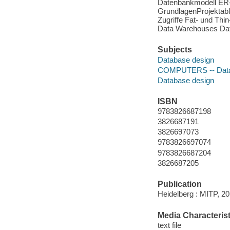
Datenbankmodell ER-
GrundlagenProjektabl
Zugriffe Fat- und Thi
Data Warehouses Data
Subjects
Database design
COMPUTERS -- Data
Database design
ISBN
9783826687198
3826687191
3826697073
9783826697074
9783826687204
3826687205
Publication
Heidelberg : MITP, 20
Media Characterist
text file