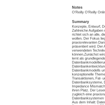
Notes
O'Reilly O'Reilly Onl
Summary
Konzepte, Entwurf, D
Zahlreiche Aufgaben 
richtet sich an alle,
wollen. Der Fokus lieg
praxisrelevanten Dars
präsentiert wird. Der 
verwendeten Technik
können.Zunächst wir
lernt als grundlegen
Datenbankmodellierun
Datenbankentwicklun
Datenbankmodells und
konzeptionelle Theme
Transaktionen, Fat- un
Datenbanksysteme, Da
Impedance Mismatches
ihren Platz. Der Lese
zugleich eine praxisn
Datenbanksystemen vo
Aus dem Inhalt: Dat