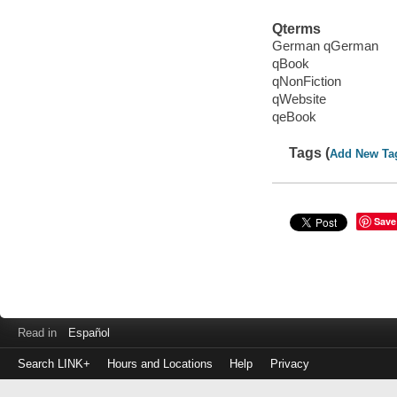
Qterms
German qGerman
qBook
qNonFiction
qWebsite
qeBook
Tags (
Add New Ta
Save
Read in
Español
Search LINK+
Hours and Locations
Help
Privacy
Login