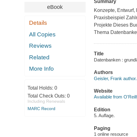
Summary
eBook
Konzepte, Entwurf,
Praxisbeispiel Zah
Details
Projekte Dieses Buch
Thema Datenbanken 
All Copies
Reviews
Title
Related
Datenbanken : grundl
More Info
Authors
Geisler, Frank author.
Total Holds:
0
Website
Total Check Outs:
0
Available from O'Reil
Including Renewals
MARC Record
Edition
5. Auflage.
Paging
1 online resource