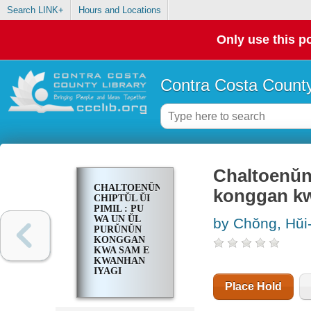
Search LINK+
Hours and Locations
Only use this po
Contra Costa County
Chaltoenŭn 
CHALTOENŬN
konggan kw
CHIPTŬL ŬI
PIMIL : PU
WA UN ŬL
by Chŏng, Hŭi
PURŬNŬN
KONGGAN
KWA SAM E
KWANHAN
IYAGI
Place Hold