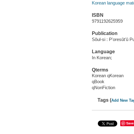
Korean language mate
ISBN
9791192625959
Publication
Sŏul-si : P'oresŭt'ŭ 
Language
In Korean;
Qterms
Korean qKorean
qBook
qNonFiction
Tags (
Add New Ta
Save