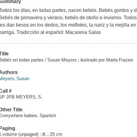
Summary
Todos los días, en todas partes, nacen bebés. Bebés gordos y
Bebés de primavera y verano, bebés de otoño e invierno. Todos l
les dan besos en los dedos, los mofletes, la nariz y la mejilla e
barriga. Tradicción al español: Macarena Salas
Title
Bebés en todas partes / Susan Meyers ; ilustrado por Marla Frazee.
Authors
Meyers, Susan
Call #
SP JPB MEYERS, S.
Other Title
Everywhere babies. Spanish
Paging
1 volume (unpaged) : ill. ; 25 cm