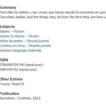
Summary
Describe los bebés y las cosas que hacen desde el momento en que
Describes babies and the things they do from the time they are born unti
Subjects
Babies -- Fiction
Stories in rhyme -- Fiction
Nin̋os lactantes -- Novela juvenil
Cuentos en rima -- Novela juvenil
Spanish language materials
ISBN
9788484704744 (hardcover) :
8484704742 (hardcover)
Other Entries
Frazee, Marla ill.
Publication
Barcelona : Corimbo, 2013.