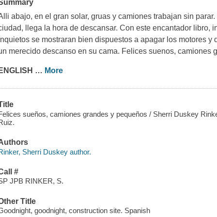
Summary
Alli abajo, en el gran solar, gruas y camiones trabajan sin parar
ciudad, llega la hora de descansar. Con este encantador libro, i
inquietos se mostraran bien dispuestos a apagar los motores y 
un merecido descanso en su cama. Felices suenos, camiones 
ENGLISH
…
More
Title
Felices sueños, camiones grandes y pequeños / Sherri Duskey Rinker
Ruiz.
Authors
Rinker, Sherri Duskey author.
Call #
SP JPB RINKER, S.
Other Title
Goodnight, goodnight, construction site. Spanish