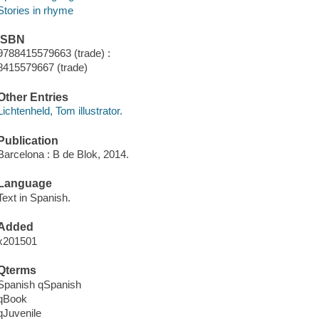
Stories in rhyme
ISBN
9788415579663 (trade) :
8415579667 (trade)
Other Entries
Lichtenheld, Tom illustrator.
Publication
Barcelona : B de Blok, 2014.
Language
Text in Spanish.
Added
x201501
Qterms
Spanish qSpanish
qBook
qJuvenile