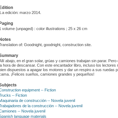
Edition
1.a edición: marzo 2014.
Paging
1 volume (unpaged) : color illustrations ; 25 x 26 cm
Notes
Translation of: Goodnight, goodnight, construction site.
Summary
Allí abajo, en el gran solar, grúas y camiones trabajan sin parar. Pero
la hora de descansar. Con este encantador libro, incluso los lectores 
bien dispuestos a apagar los motores y dar un respiro a sus ruedas
cama. ¡Felices sueños, camiones grandes y pequeños!
Subjects
Construction equipment -- Fiction
Trucks -- Fiction
Maquinaria de construcción -- Novela juvenil
Trabajadores de la construcción -- Novela juvenil
Camiones -- Novela juvenil
Spanish language materials