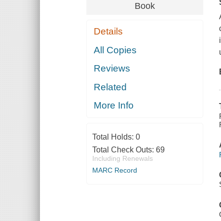
Book
Details
All Copies
Reviews
Related
More Info
Total Holds:
0
Total Check Outs:
69
Including Renewals
MARC Record