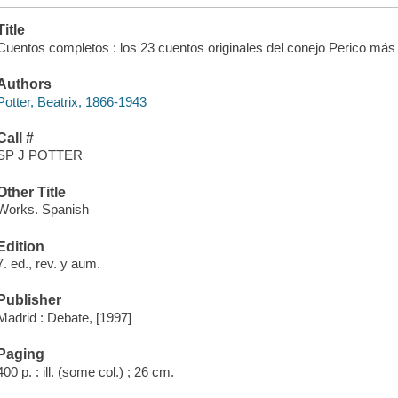
Title
Cuentos completos : los 23 cuentos originales del conejo Perico más 4
Authors
Potter, Beatrix, 1866-1943
Call #
SP J POTTER
Other Title
Works. Spanish
Edition
7. ed., rev. y aum.
Publisher
Madrid : Debate, [1997]
Paging
400 p. : ill. (some col.) ; 26 cm.