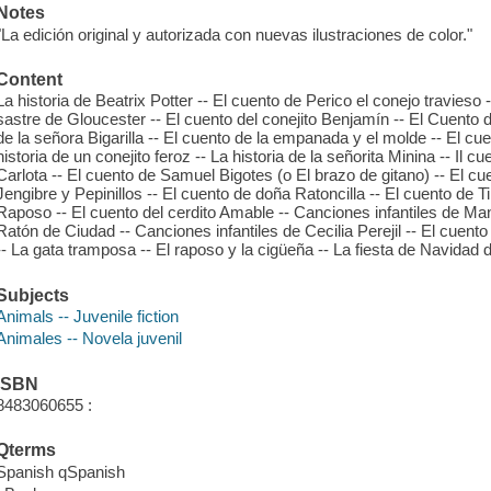
Notes
"La edición original y autorizada con nuevas ilustraciones de color."
Content
La historia de Beatrix Potter -- El cuento de Perico el conejo travieso -
sastre de Gloucester -- El cuento del conejito Benjamín -- El Cuento
de la señora Bigarilla -- El cuento de la empanada y el molde -- El cu
historia de un conejito feroz -- La historia de la señorita Minina -- Il 
Carlota -- El cuento de Samuel Bigotes (o El brazo de gitano) -- El cu
Jengibre y Pepinillos -- El cuento de doña Ratoncilla -- El cuento de T
Raposo -- El cuento del cerdito Amable -- Canciones infantiles de Ma
Ratón de Ciudad -- Canciones infantiles de Cecilia Perejil -- El cuento
-- La gata tramposa -- El raposo y la cigüeña -- La fiesta de Navidad 
Subjects
Animals -- Juvenile fiction
Animales -- Novela juvenil
ISBN
8483060655 :
Qterms
Spanish qSpanish