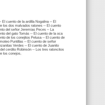
- El cuento de la ardilla Nogalina -- El
 de los dos malvados ratones -- El cuento
ento del señor Jeremías Peces -- La
cuento del gato Tomás -- El cuento de la oca
ento de los conejitos Pelusa -- El cuento de
imoteo Puntillas -- El cuento de señor
nzanitas Verdes -- El cuento de Juanito
 del cerdito Robinsón -- Los tres ratoncitos
de los conejos.