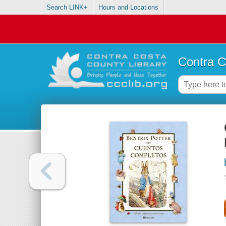
Search LINK+
Hours and Locations
Contra C